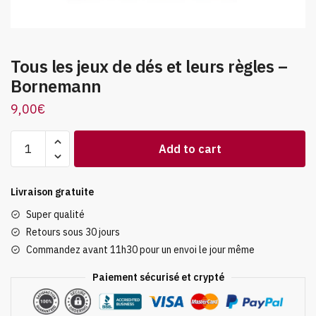
Tous les jeux de dés et leurs règles –
Bornemann
9,00
€
Tous
Add to cart
les
jeux
de
Livraison gratuite
dés
Super qualité
et
Retours sous 30 jours
leurs
Commandez avant 11h30 pour un envoi le jour même
règles
-
Paiement sécurisé et crypté
Bornemann
quantity