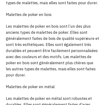
types de malettes, mais elles sont faites pour durer.
Malettes de poker en bois
Les malettes de poker en bois sont l’un des plus
anciens types de malettes de poker. Elles sont
généralement faites de bois de qualité supérieure et
sont très esthétiques. Elles sont également très
durables et peuvent être facilement personnalisées
avec des couleurs et des motifs. Les malettes de
poker en bois sont généralement plus chères que
les autres types de malettes, mais elles sont faites
pour durer.
Malettes de poker en métal
Les malettes de poker en métal sont robustes et
durables. Elles sont généralement faites d’acier