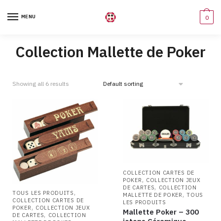
MENU
0
Collection Mallette de Poker
Showing all 6 results
COLLECTION CARTES DE
,
POKER
COLLECTION JEUX
,
DE CARTES
COLLECTION
,
,
TOUS LES PRODUITS
MALLETTE DE POKER
TOUS
COLLECTION CARTES DE
LES PRODUITS
,
POKER
COLLECTION JEUX
Mallette Poker – 300
,
DE CARTES
COLLECTION