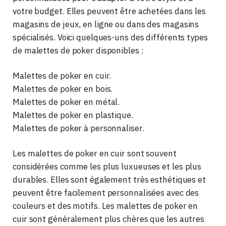
votre budget. Elles peuvent être achetées dans les
magasins de jeux, en ligne ou dans des magasins
spécialisés. Voici quelques-uns des différents types
de malettes de poker disponibles :
Malettes de poker en cuir.
Malettes de poker en bois.
Malettes de poker en métal.
Malettes de poker en plastique.
Malettes de poker à personnaliser.
Les malettes de poker en cuir sont souvent
considérées comme les plus luxueuses et les plus
durables. Elles sont également très esthétiques et
peuvent être facilement personnalisées avec des
couleurs et des motifs. Les malettes de poker en
cuir sont généralement plus chères que les autres