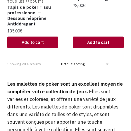
TOUS LES PRODUITS
78,00
€
Tapis de poker Tissu
professionnel –
Dessous néoprène
Antidérapant
135,00
€
Add to cart
Add to cart
Showing all 6 results
Les malettes de poker sont un excellent moyen de
compléter votre collection de jeux.
Elles sont
variées et colorées, et offrent une variété de jeux
différents. Les malettes de poker sont disponibles
dans une variété de tailles et de styles, et sont
souvent conçues pour apporter une touche
personnelle à votre collection. Elles sont souvent