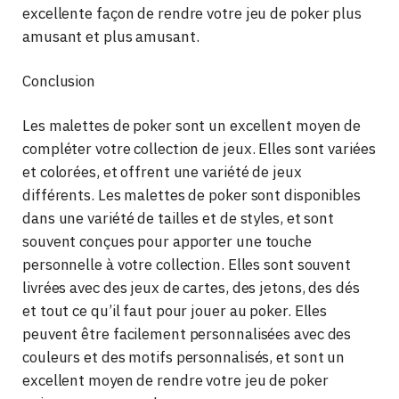
excellente façon de rendre votre jeu de poker plus
amusant et plus amusant.
Conclusion
Les malettes de poker sont un excellent moyen de
compléter votre collection de jeux. Elles sont variées
et colorées, et offrent une variété de jeux
différents. Les malettes de poker sont disponibles
dans une variété de tailles et de styles, et sont
souvent conçues pour apporter une touche
personnelle à votre collection. Elles sont souvent
livrées avec des jeux de cartes, des jetons, des dés
et tout ce qu’il faut pour jouer au poker. Elles
peuvent être facilement personnalisées avec des
couleurs et des motifs personnalisés, et sont un
excellent moyen de rendre votre jeu de poker