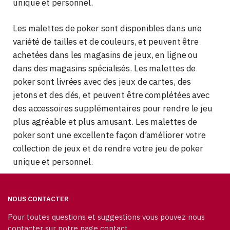
unique et personnel.
Les malettes de poker sont disponibles dans une
variété de tailles et de couleurs, et peuvent être
achetées dans les magasins de jeux, en ligne ou
dans des magasins spécialisés. Les malettes de
poker sont livrées avec des jeux de cartes, des
jetons et des dés, et peuvent être complétées avec
des accessoires supplémentaires pour rendre le jeu
plus agréable et plus amusant. Les malettes de
poker sont une excellente façon d’améliorer votre
collection de jeux et de rendre votre jeu de poker
unique et personnel.
NOUS CONTACTER
Pour toutes questions et suggestions vous pouvez nous
contacter sur notre page contact.