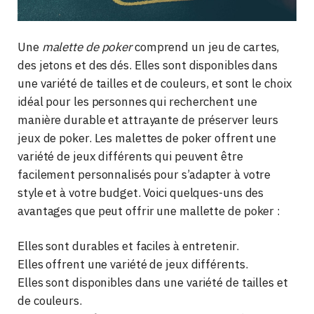
Une
malette de poker
comprend un jeu de cartes,
des jetons et des dés. Elles sont disponibles dans
une variété de tailles et de couleurs, et sont le choix
idéal pour les personnes qui recherchent une
manière durable et attrayante de préserver leurs
jeux de poker. Les malettes de poker offrent une
variété de jeux différents qui peuvent être
facilement personnalisés pour s’adapter à votre
style et à votre budget. Voici quelques-uns des
avantages que peut offrir une mallette de poker :
Elles sont durables et faciles à entretenir.
Elles offrent une variété de jeux différents.
Elles sont disponibles dans une variété de tailles et
de couleurs.