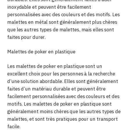
inoxydable et peuvent être facilement
personnalisées avec des couleurs et des motifs. Les
malettes en métal sont généralement plus chères
que les autres types de malettes, mais elles sont
faites pour durer.
Malettes de poker en plastique
Les malettes de poker en plastique sont un
excellent choix pour les personnes à la recherche
d’une solution abordable. Elles sont généralement
faites d’un matériau durable et peuvent être
facilement personnalisées avec des couleurs et des
motifs. Les malettes de poker en plastique sont
généralement moins chères que les autres types de
malettes, et sont très pratiques pour un transport
facile.