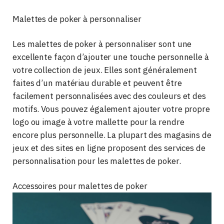
Malettes de poker à personnaliser
Les malettes de poker à personnaliser sont une
excellente façon d’ajouter une touche personnelle à
votre collection de jeux. Elles sont généralement
faites d’un matériau durable et peuvent être
facilement personnalisées avec des couleurs et des
motifs. Vous pouvez également ajouter votre propre
logo ou image à votre mallette pour la rendre
encore plus personnelle. La plupart des magasins de
jeux et des sites en ligne proposent des services de
personnalisation pour les malettes de poker.
Accessoires pour malettes de poker