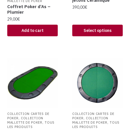
jetons Céramique
MALLETTE DE POKER
Coffret Poker d’As –
390,00
€
Plumier
29,00
€
Add to cart
Select options
COLLECTION CARTES DE
COLLECTION CARTES DE
,
,
POKER
COLLECTION
POKER
COLLECTION
,
,
MALLETTE DE POKER
TOUS
MALLETTE DE POKER
TOUS
LES PRODUITS
LES PRODUITS