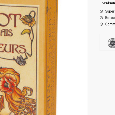
quantity
Livraison
Super
Retour
Comma