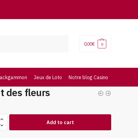
0,00
€
0
ackgammon
Jeux de Loto
Notre blog Casino
t des fleurs
Add to cart