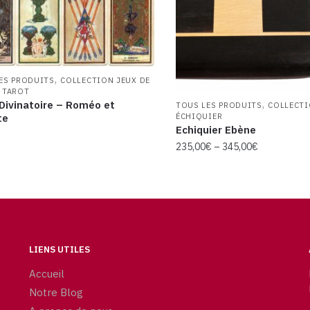
,
ES PRODUITS
COLLECTION JEUX DE
 TAROT
,
Divinatoire – Roméo et
TOUS LES PRODUITS
COLLECT
te
ÉCHIQUIER
Echiquier Ebène
235,00
€
–
345,00
€
LIENS UTILES
Accueil
Notre Blog