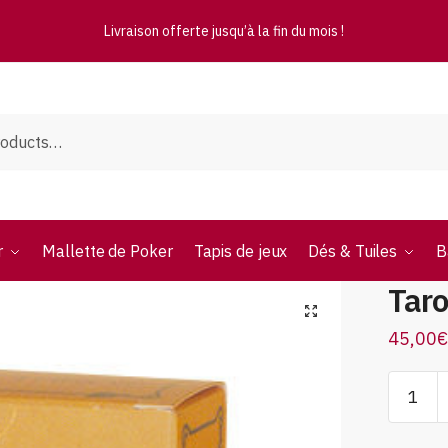
Livraison offerte jusqu’à la fin du mois !
r
Mallette de Poker
Tapis de jeux
Dés & Tuiles
B
Taro
45,00
€
Tarot
des
fleurs