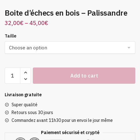
Boite d’échecs en bois – Palissandre
32,00
€
–
45,00
€
Taille
Boite
Add to cart
d'échecs
en
bois
Livraison gratuite
-
Super qualité
Palissandre
Retours sous 30 jours
quantity
Commandez avant 11h30 pour un envoi le jour même
Paiement sécurisé et crypté