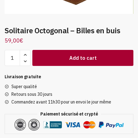
Solitaire Octogonal – Billes en buis
59,00
€
Solitaire
Add to cart
Octogonal
-
Billes
Livraison gratuite
en
Super qualité
buis
Retours sous 30 jours
quantity
Commandez avant 11h30 pour un envoi le jour même
Paiement sécurisé et crypté