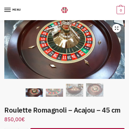
Skip
Skip
to
to
MENU
0
navigation
content
Roulette Romagnoli – Acajou – 45 cm
850,00
€