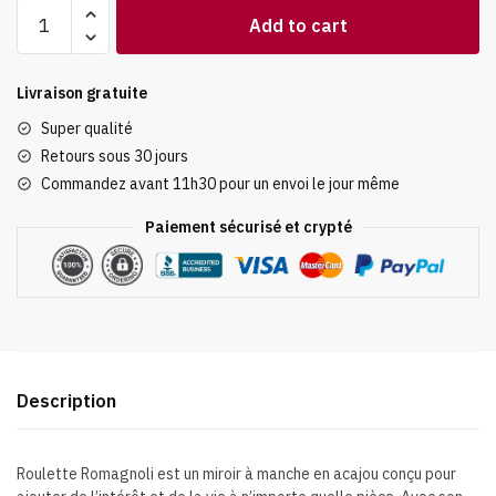
Roulette
Add to cart
Romagnoli
-
Acajou
Livraison gratuite
-
Super qualité
45
Retours sous 30 jours
cm
Commandez avant 11h30 pour un envoi le jour même
quantity
Paiement sécurisé et crypté
Description
Roulette Romagnoli est un miroir à manche en acajou conçu pour