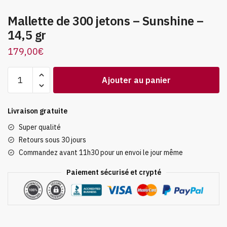
Mallette de 300 jetons – Sunshine –
14,5 gr
179,00
€
quantité
Ajouter au panier
de
Mallette
de
Livraison gratuite
300
Super qualité
jetons
Retours sous 30 jours
-
Commandez avant 11h30 pour un envoi le jour même
Sunshine
-
Paiement sécurisé et crypté
14,5
gr