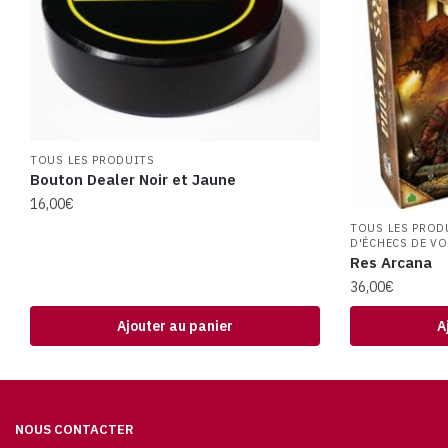
TOUS LES PRODUITS
Bouton Dealer Noir et Jaune
16,00
€
TOUS LES PROD
D'ÉCHECS DE V
Res Arcana
36,00
€
Ajouter au panier
A
NOUS CONTACTER