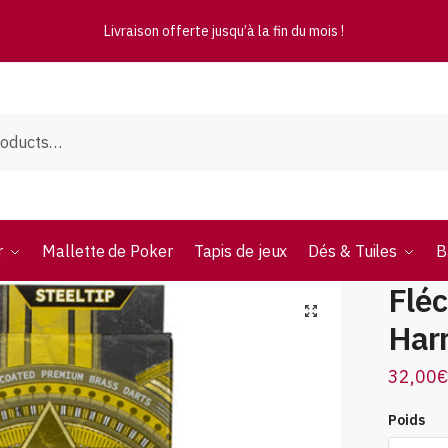
Livraison offerte jusqu’à la fin du mois !
r
Mallette de Poker
Tapis de jeux
Dés & Tuiles
B
Fléc
Har
32,00
€
Poids