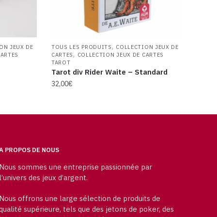
,
ON JEUX DE
TOUS LES PRODUITS
COLLECTION JEUX DE
,
CARTES
CARTES
COLLECTION JEUX DE CARTES
TAROT
Tarot div Rider Waite – Standard
32,00
€
A PROPOS DE NOUS
Nous sommes une entreprise passionnée par
l’univers des jeux d’argent.
Nous offrons une large sélection de produits de
qualité supérieure, tels que des jetons de poker, des