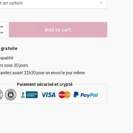
tes
Add to cart
s
 gratuite
 qualité
s sous 30 jours
ndez avant 11h30 pour un envoi le jour même
Paiement sécurisé et crypté