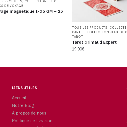
,
ES PRODUITS
COLLECTION JEUX
CS DE VOYAGE
yage magnetique I-Go GM – 25
,
TOUS LES PRODUITS
COLLECTI
,
CARTES
COLLECTION JEUX DE 
TAROT
Tarot Grimaud Expert
19,00
€
LIENS UTILES
Accueil
Notre Blog
A propos de nous
Politique de livraison