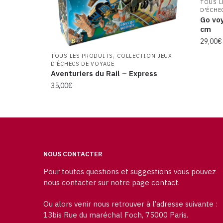
TOUS L
D'ÉCHE
Go vo
cm
29,00
€
,
TOUS LES PRODUITS
COLLECTION JEUX
D'ÉCHECS DE VOYAGE
Aventuriers du Rail – Express
35,00
€
NOUS CONTACTER
Pour toutes questions et suggestions vous pouvez
nous contacter sur notre page contact.
Ou alors venir nous retrouver à l’adresse suivante :
13bis Rue du maréchal Foch, 75000 Paris.