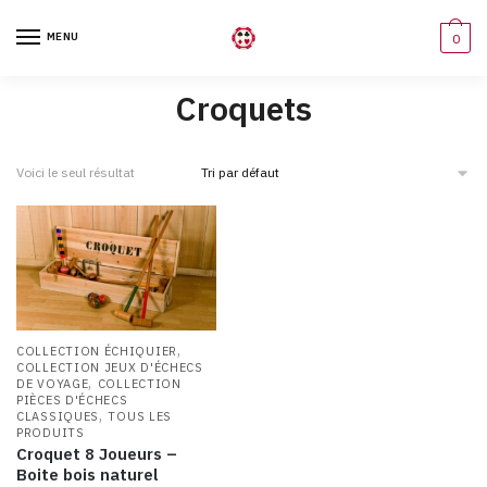
Skip
Skip
to
to
MENU
0
navigation
content
Croquets
Voici le seul résultat
,
COLLECTION ÉCHIQUIER
COLLECTION JEUX D'ÉCHECS
,
DE VOYAGE
COLLECTION
PIÈCES D'ÉCHECS
,
CLASSIQUES
TOUS LES
PRODUITS
Croquet 8 Joueurs –
Boite bois naturel