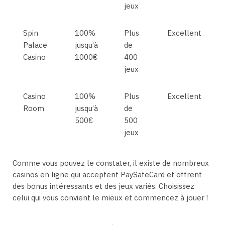
jeux
Spin
100%
Plus
Excellent
Palace
jusqu’à
de
Casino
1000€
400
jeux
Casino
100%
Plus
Excellent
Room
jusqu’à
de
500€
500
jeux
Comme vous pouvez le constater, il existe de nombreux
casinos en ligne qui acceptent PaySafeCard et offrent
des bonus intéressants et des jeux variés. Choisissez
celui qui vous convient le mieux et commencez à jouer !