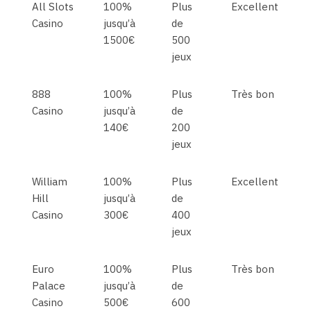
All Slots
100%
Plus
Excellent
Casino
jusqu’à
de
1500€
500
jeux
888
100%
Plus
Très bon
Casino
jusqu’à
de
140€
200
jeux
William
100%
Plus
Excellent
Hill
jusqu’à
de
Casino
300€
400
jeux
Euro
100%
Plus
Très bon
Palace
jusqu’à
de
Casino
500€
600